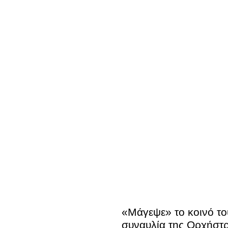
«Μάγεψε» το κοινό το
συναυλία της Ορχήστ