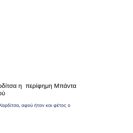
ρδίτσα η περίφημη Μπάντα
ού
Καρδίτσα, αφού ήταν και φέτος ο