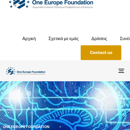
Αρχική
Σχετικά με εμάς
Δράσεις
Συνέ
Contact us
To
na
ONE EUROPE FOUNDATION